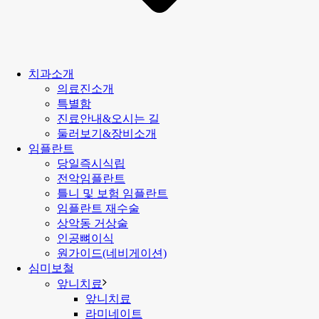
치과소개
의료진소개
특별함
진료안내&오시는 길
둘러보기&장비소개
임플란트
당일즉시식립
전악임플란트
틀니 및 보험 임플란트
임플란트 재수술
상악동 거상술
인공뼈이식
원가이드(네비게이션)
심미보철
앞니치료
앞니치료
라미네이트