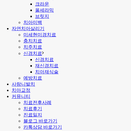
크라운
올세라믹
브릿지
치아미백
자연치아살리기
미세현미경치료
충치치료
치주치료
신경치료
신경치료
재신경치료
치아재식술
예방치료
사랑니발치
치아교정
커뮤니티
치료전후사례
치료후기
진료일지
블로그 바로가기
카톡상담 바로가기