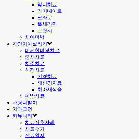
앞니치료
라미네이트
크라운
올세라믹
브릿지
치아미백
자연치아살리기
미세현미경치료
충치치료
치주치료
신경치료
신경치료
재신경치료
치아재식술
예방치료
사랑니발치
치아교정
커뮤니티
치료전후사례
치료후기
진료일지