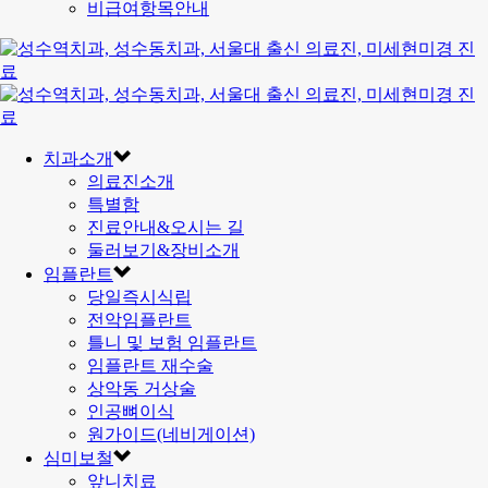
비급여항목안내
치과소개
의료진소개
특별함
진료안내&오시는 길
둘러보기&장비소개
임플란트
당일즉시식립
전악임플란트
틀니 및 보험 임플란트
임플란트 재수술
상악동 거상술
인공뼈이식
원가이드(네비게이션)
심미보철
앞니치료