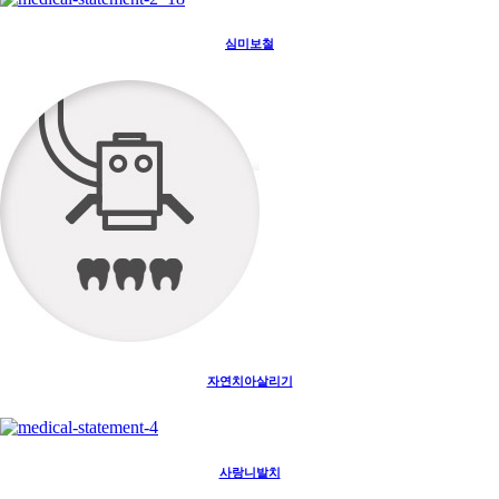
심미보철
자연치아살리기
사랑니발치